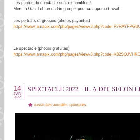
Les photos du spectacle sont disponibles !
Merci à Gael Lebrun de Gregampix pour ce superbe travail :
Les portraits et groupes (photos payantes)
https://www.lamapix.com/php/pages/viewv3.php?code=R7RAYFPGU
Le spectacle (photos gratuites)
https://www.lamapix.com/php/pages/viewv3.php?code=K82SQJVHK
14
SPECTACLE 2022 – IL A DIT, SELON LU
JUIN
2022
classé dans
actualités
,
spectacles