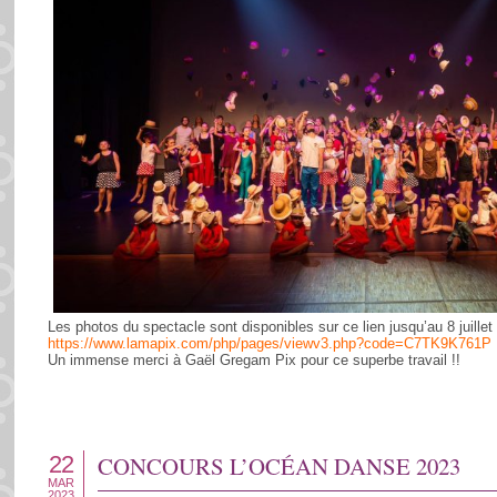
Les photos du spectacle sont disponibles sur ce lien jusqu’au 8 juillet
https://www.lamapix.com/php/pages/viewv3.php?code=C7TK9K761P
Un immense merci à Gaël Gregam Pix pour ce superbe travail !!
22
CONCOURS L’OCÉAN DANSE 2023
MAR
2023