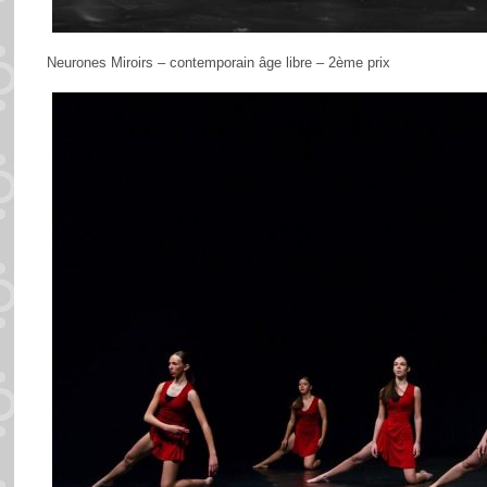
Neurones Miroirs – contemporain âge libre – 2ème prix