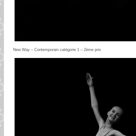
New Way – Contemporain catégorie 1 – 2ème prix