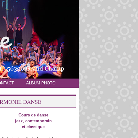
ONTACT
ALBUM PHOTO
RMONIE DANSE
Cours de danse
jazz, contemporain
et classique