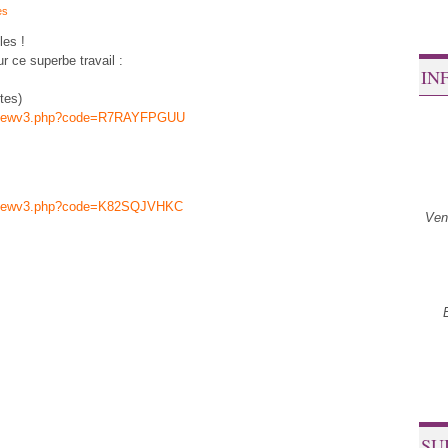
es
les !
 ce superbe travail :
IN
tes)
s/viewv3.php?code=R7RAYFPGUU
/viewv3.php?code=K82SQJVHKC
Ven
SU