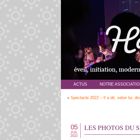
ACTUS
NOTRE ASSOCIATIO
«
Spectacle 2022 – Il a dit, selon lui, dixi
05
LES PHOTOS DU 
JUIL
2022