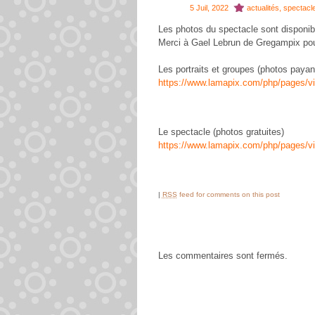
5 Juil, 2022
actualités
,
spectacl
Les photos du spectacle sont disponib
Merci à Gael Lebrun de Gregampix pour
Les portraits et groupes (photos payan
https://www.lamapix.com/php/page
Le spectacle (photos gratuites)
https://www.lamapix.com/php/pages
|
RSS
feed for comments on this post
Les commentaires sont fermés.