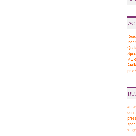
AC
Résu
Inscr
Quel
Sp
MERV
Atel
proc
RU
actua
conc
pres
spec
stag