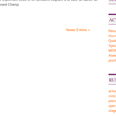
 Grand Champ.
AC
Newer Entries »
Résu
Inscr
Quel
Sp
MERV
Atel
proc
RU
actua
conc
pres
spec
stag