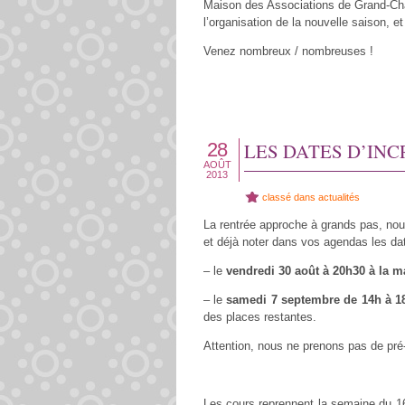
Maison des Associations de Grand-Cha
l’organisation de la nouvelle saison, e
Venez nombreux / nombreuses !
28
LES DATES D’INC
AOÛT
2013
classé dans
actualités
La rentrée approche à grands pas, no
et déjà noter dans vos agendas les dat
– le
vendredi 30 août à 20h30 à la m
– le
samedi 7 septembre de 14h à 1
des places restantes.
Attention, nous ne prenons pas de pré-
Les cours reprennent la semaine du 16