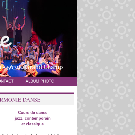
ONTACT
ALBUM PHOTO
RMONIE DANSE
Cours de danse
jazz, contemporain
et classique