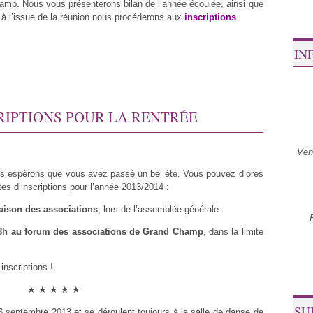
mp. Nous vous présenterons bilan de l’année écoulée, ainsi que
t à l’issue de la réunion nous procéderons aux
inscriptions
.
IN
RIPTIONS POUR LA RENTRÉE
Ven
us espérons que vous avez passé un bel été. Vous pouvez d’ores
es d’inscriptions pour l’année 2013/2014 :
aison des associations
, lors de l’assemblée générale.
8h au forum des associations de Grand Champ
, dans la limite
inscriptions !
★ ★ ★ ★ ★
SU
 septembre 2013 et se déroulent toujours à la salle de danse de