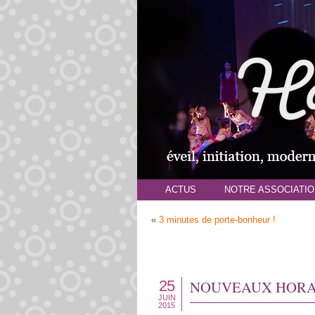
ACTUS
NOTRE ASSOCIATIO
«
3 minutes de porte-bonheur !
25
NOUVEAUX HORAIR
JUIN
2015