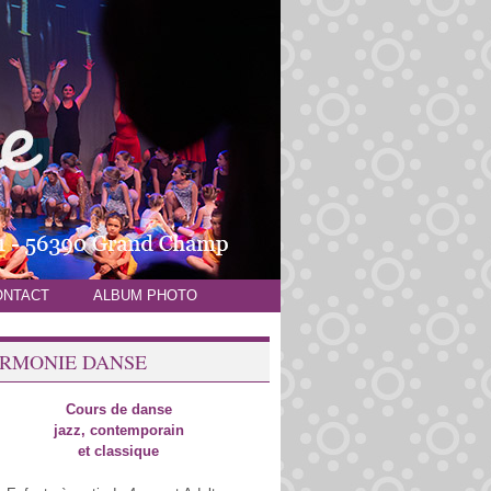
ONTACT
ALBUM PHOTO
RMONIE DANSE
Cours de danse
jazz, contemporain
et classique