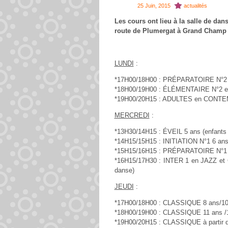
25 Juin, 2015
actualités
Les cours ont lieu à la salle de dan
route de Plumergat à Grand Champ 
LUNDI
:
*17H00/18H00 : PRÉPARATOIRE N°2 en
*18H00/19H00 : ÉLÉMENTAIRE N°2 en 
*19H00/20H15 : ADULTES en CONT
MERCREDI
:
*13H30/14H15 : ÉVEIL 5 ans (enfants
*14H15/15H15 : INITIATION N°1 6 ans
*15H15/16H15 : PRÉPARATOIRE N°1 e
*16H15/17H30 : INTER 1 en JAZZ et
danse)
JEUDI
:
*17H00/18H00 : CLASSIQUE 8 ans/10 
*18H00/19H00 : CLASSIQUE 11 ans /13
*19H00/20H15 : CLASSIQUE à partir de