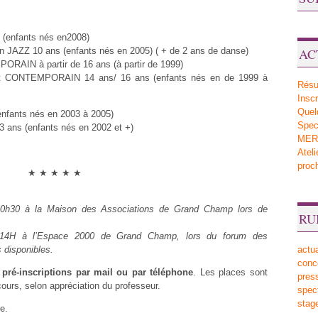
 (enfants nés en2008)
AZZ 10 ans (enfants nés en 2005) ( + de 2 ans de danse)
AC
AIN à partir de 16 ans (à partir de 1999)
t CONTEMPORAIN 14 ans/ 16 ans (enfants nés en de 1999 à
Résu
Inscr
Quel
nfants nés en 2003 à 2005)
Sp
3 ans (enfants nés en 2002 et +)
MERV
Atel
proc
★ ★ ★ ★ ★
20h30 à la Maison des Associations de Grand Champ lors de
RU
14H à l’Espace 2000 de Grand Champ, lors du forum des
 disponibles.
actua
conc
pré-inscriptions par mail ou par téléphone
. Les places sont
pres
cours, selon appréciation du professeur.
spec
stag
e.