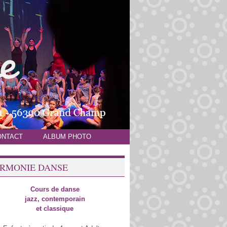
ONTACT
ALBUM PHOTO
RMONIE DANSE
Cours de danse
jazz, contemporain
et classique