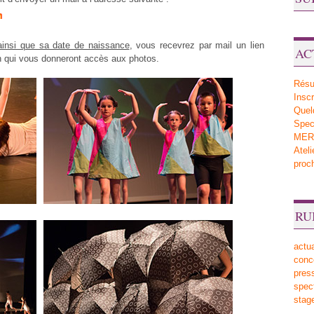
ainsi que sa date de naissance
, vous recevrez par mail un lien
AC
on qui vous donneront accès aux photos.
Résu
Inscr
Quel
Sp
MERV
Atel
proc
RU
actua
conc
pres
spec
stag