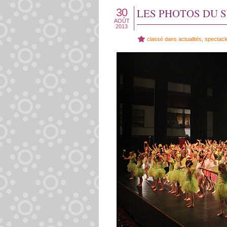
30
LES PHOTOS DU S
AOÛT
2013
classé dans
actualités
,
spectacl