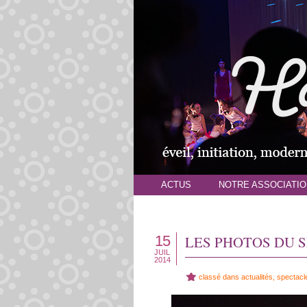
ACTUS
NOTRE ASSOCIATIO
15
LES PHOTOS DU S
JUIL
2014
classé dans
actualités
,
spectacl