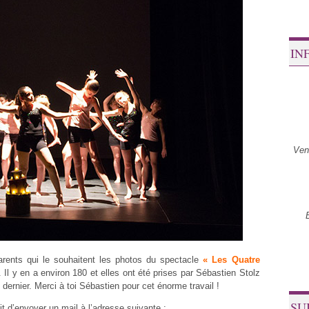
IN
Ven
arents qui le souhaitent les photos du spectacle
« Les Quatre
 Il y en a environ 180 et elles ont été prises par Sébastien Stolz
n dernier. Merci à toi Sébastien pour cet énorme travail !
SU
ffit d’envoyer un mail à l’adresse suivante :