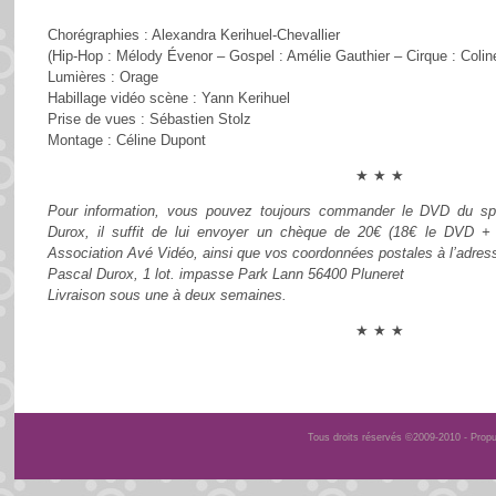
Chorégraphies : Alexandra Kerihuel-Chevallier
(Hip-Hop : Mélody Évenor – Gospel : Amélie Gauthier – Cirque : Coline
Lumières : Orage
Habillage vidéo scène : Yann Kerihuel
Prise de vues : Sébastien Stolz
Montage : Céline Dupont
★ ★ ★
Pour information, vous pouvez toujours commander le DVD du spe
Durox, il suffit de lui envoyer un chèque de 20€ (18€ le DVD + 2
Association Avé Vidéo, ainsi que vos coordonnées postales à l’adress
Pascal Durox, 1 lot. impasse Park Lann 56400 Pluneret
Livraison sous une à deux semaines.
★ ★ ★
Tous droits réservés ©2009-2010 - Prop