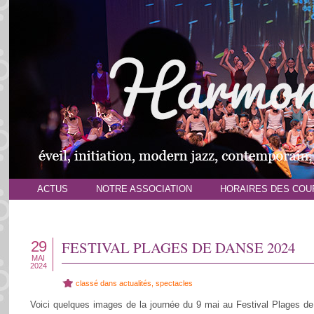
ACTUS
NOTRE ASSOCIATION
HORAIRES DES COU
29
FESTIVAL PLAGES DE DANSE 2024
MAI
2024
classé dans
actualités
,
spectacles
Voici quelques images de la journée du 9 mai au Festival Plages 