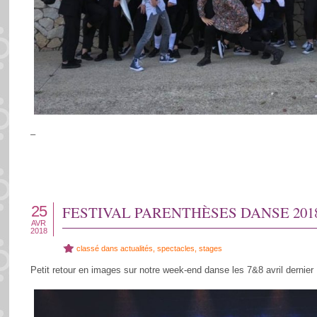
–
25
FESTIVAL PARENTHÈSES DANSE 201
AVR
2018
classé dans
actualités
,
spectacles
,
stages
Petit retour en images sur notre week-end danse les 7&8 avril dernier 