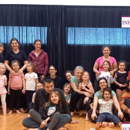
IN
Ven
SU