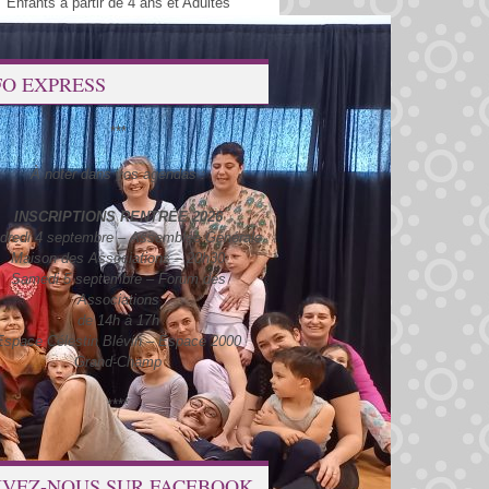
Enfants à partir de 4 ans et Adultes
FO EXPRESS
***
À noter dans vos agendas :
INSCRIPTIONS RENTRÉE 2026
dredi 4 septembre – Assemblée Générale
Maison des Associations – 20h30
Samedi 5 septembre – Forum des
Associations
de 14h à 17h
Espace Célestin Blévin – Espace 2000
Grand-Champ
****
IVEZ-NOUS SUR FACEBOOK