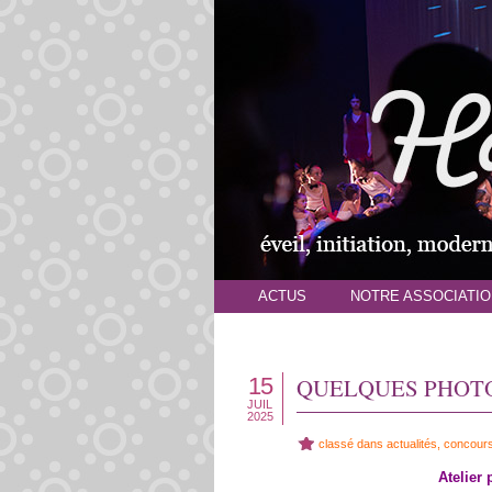
ACTUS
NOTRE ASSOCIATIO
15
QUELQUES PHOTOS
JUIL
2025
classé dans
actualités
,
concour
Atelier 