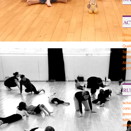
AC
Résu
Inscr
Quel
Sp
MERV
Atel
proc
RU
actua
conc
pres
spec
stag