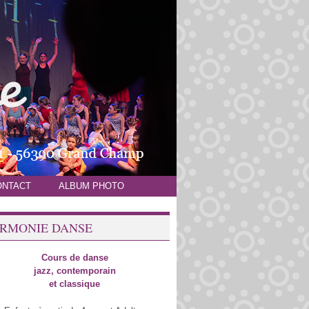
ONTACT
ALBUM PHOTO
RMONIE DANSE
Cours de danse
jazz, contemporain
et classique