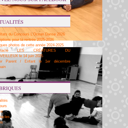
TUALITÉS
ltats du Concours L’Océan Danse 2026
iptions pour la rentrée 2025-2026
ques photos de cette année 2024-2025
ectacle LES CRÉATURES DU
EILLEUX le 14 juin 2025
ier Parent / Enfant le 1er décembre
hain
BRIQUES
lités
ours
se
tacles
es