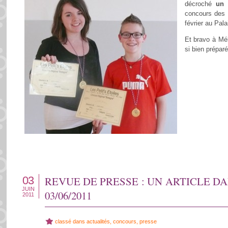
décroché
un 
concours des 
février au Pal
Et bravo à Mél
si bien préparé
03
REVUE DE PRESSE : UN ARTICLE D
JUIN
03/06/2011
2011
classé dans
actualités
,
concours
,
presse