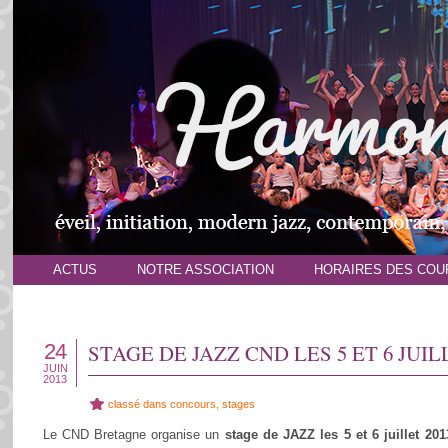
ACTUS
NOTRE ASSOCIATION
HORAIRES DES COU
24
STAGE DE JAZZ CND LES 5 ET 6 JUIL
JUIN
2013
classé dans
concours
,
stages
Le CND Bretagne organise un
stage de JAZZ les 5 et 6 juillet 201