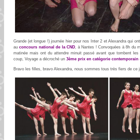
Grande (et longue !) journée hier pour nos Inter 2 et Alexandra qui o
au
concours national de la CND
, à Nantes ! Convoquées à 8h du ma
matinée mais ont du attendre minuit passé avant que tombent les ré
coup, Voyage a décroché un
3ème prix en catégorie contemporain 
Bravo les filles, bravo Alexandra, nous sommes tous très fiers de ce jol