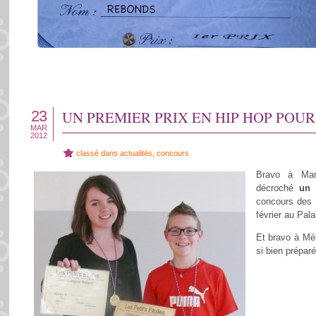
23
UN PREMIER PRIX EN HIP HOP POU
MAR
2012
classé dans
actualités
,
concours
Bravo à Mar
décroché
un 
concours des 
février au Pal
Et bravo à Mél
si bien préparé