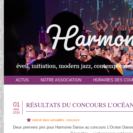
ACTUS
NOTRE ASSOCIATION
HORAIRES DES COU
01
RÉSULTATS DU CONCOURS L’OCÉAN
MAI
2026
classé dans
actualités
,
concours
Deux premiers prix pour Harmonie Danse au concours L’Océan Danse l