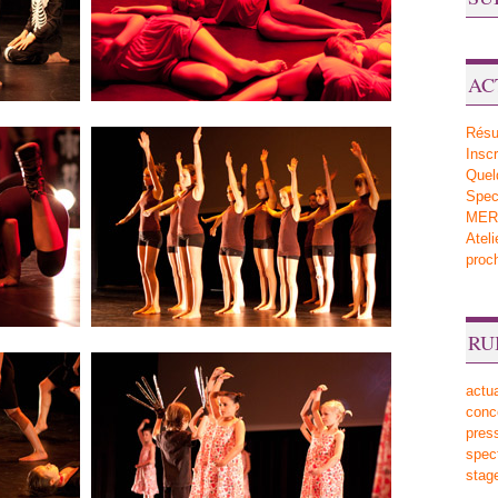
AC
Résu
Inscr
Quel
Sp
MERV
Atel
proc
RU
actua
conc
pres
spec
stag