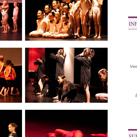
IN
Ven
SU