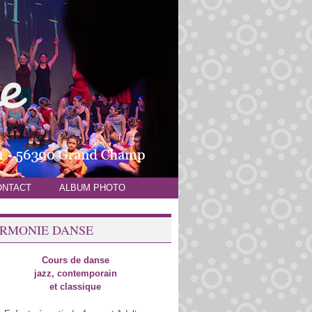
ONTACT
ALBUM PHOTO
RMONIE DANSE
Cours de danse
jazz, contemporain
et classique